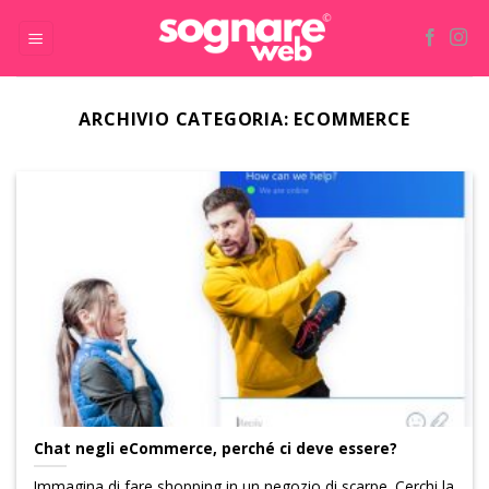
Skip
to
content
ARCHIVIO CATEGORIA:
ECOMMERCE
Chat negli eCommerce, perché ci deve essere?
Immagina di fare shopping in un negozio di scarpe. Cerchi la